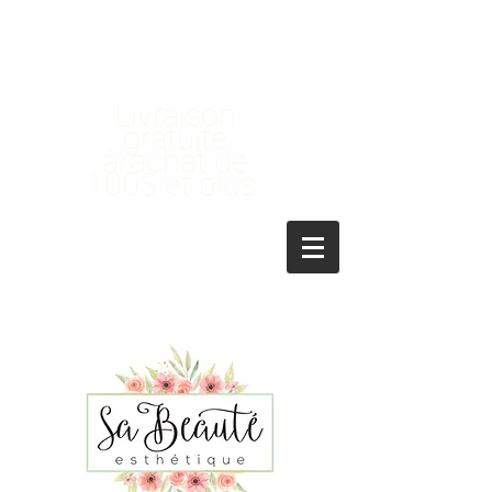
Livraison
gratuite
àl'achat de
100$ et plus