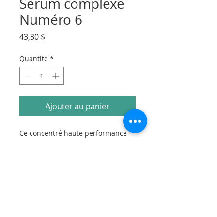
Sérum complexe
Numéro 6
Prix
43,30 $
Quantité
*
Ajouter au panier
Ce concentré haute performance
contribue, par ses huiles
essentielles, à normaliser les
sécrétions sébacées. Il assainit la
peau en équilibrant ses fonctions
naturelles. Formule aqueuse (non
grasse).