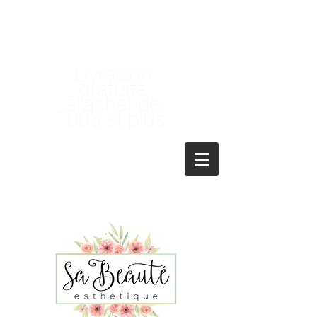
Livraison
gratuite
àl'achat de
100$ et plus