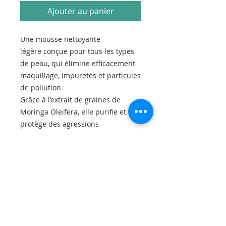
Ajouter au panier
Une mousse nettoyante
légère conçue pour tous les types
de peau, qui élimine efficacement
maquillage, impuretés et particules
de pollution.
Grâce à l’extrait de graines de
Moringa Oleifera, elle purifie et
protège des agressions
environnementales tout
en préservant l’équilibre
cutané. Sa formule douce sans
sulfates laisse le teint frais,
lumineux et la peau purifiée sans
sensation de tiraillement.
Bénéfices