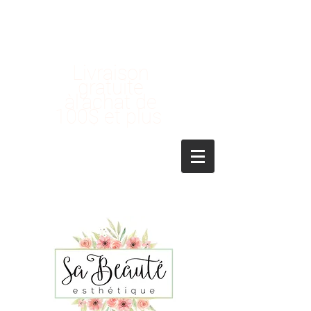
Livraison
gratuite
àl'achat de
100$ et plus