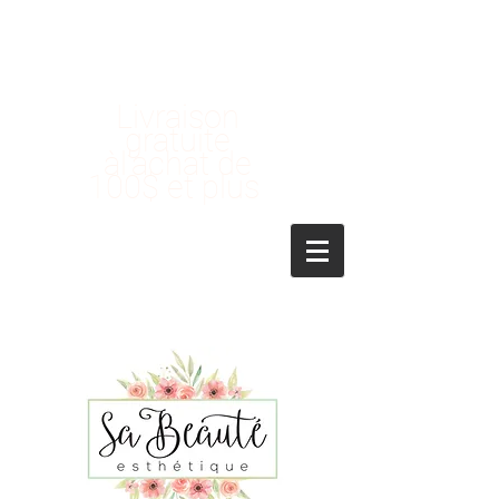
Livraison
gratuite
àl'achat de
100$ et plus