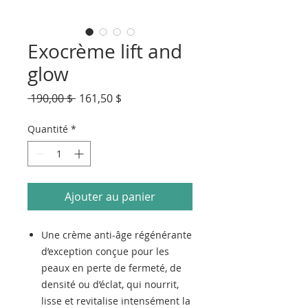
Exocrème lift and
glow
Prix
Prix
 190,00 $ 
161,50 $
original
promotionnel
Quantité
*
Ajouter au panier
Une crème anti-âge régénérante
d’exception conçue pour les
peaux en perte de fermeté, de
densité ou d’éclat, qui nourrit,
lisse et revitalise intensément la