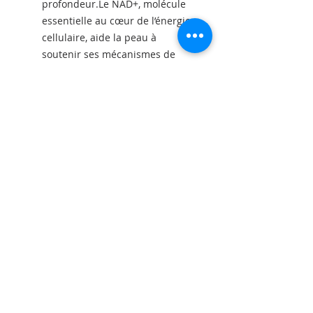
profondeur.Le NAD+, molécule
essentielle au cœur de l’énergie
cellulaire, aide la peau à
soutenir ses mécanismes de
réparation, renforcer ses
fonctions et préserver
visiblement sa vitalité au fil du
temps.RÉSULTATS ET
PERFORMANCE DES
INGREDIENTSLes exosomes
biomimétiques contribuent à
améliorer visiblement la fermeté
et la texture de la peauJusqu’à
+300 % d’amélioration de la
douceur de la peau*Jusqu’à –25
% d’apparence des taches
pigmentaires*Jusqu’à +15 %
d’éclat*Contribue à réduire
visiblement l’apparence des