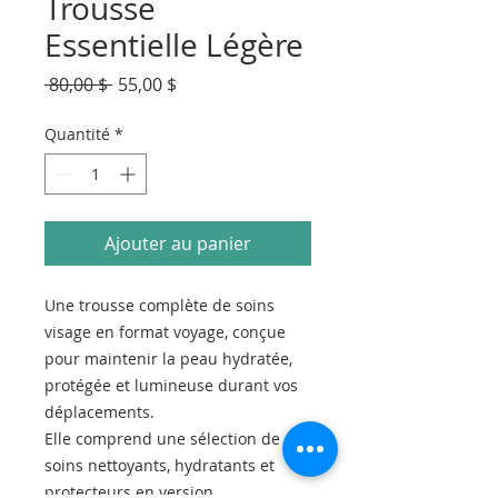
Trousse
Essentielle Légère
Prix
Prix
 80,00 $ 
55,00 $
original
promotionnel
Quantité
*
Ajouter au panier
Une trousse complète de soins
visage en format voyage, conçue
pour maintenir la peau hydratée,
protégée et lumineuse durant vos
déplacements.
Elle comprend une sélection de
soins nettoyants, hydratants et
protecteurs en version