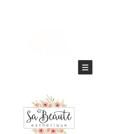
Livraison
gratuite
àl'achat de
100$ et plus